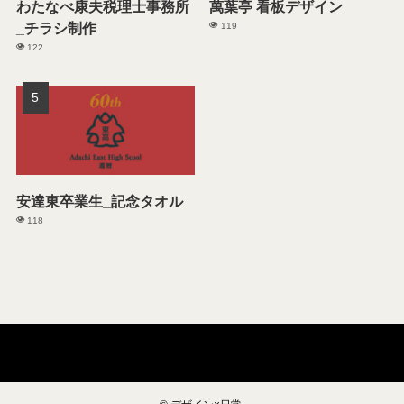
わたなべ康夫税理士事務所
萬葉亭 看板デザイン
_チラシ制作
119
122
安達東卒業生_記念タオル
118