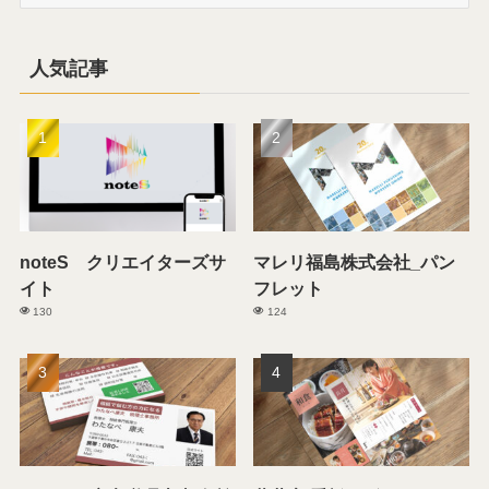
テ
ゴ
リ
人気記事
ー
noteS クリエイターズサ
マレリ福島株式会社_パン
イト
フレット
130
124